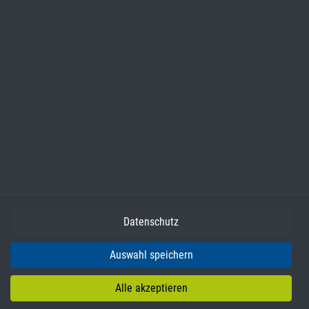
Schulabgängerbefragung YouCheck
Wir sind für Sie da!
Datenschutz
Auswahl speichern
Impressum
Datenschutz
Alle akzeptieren